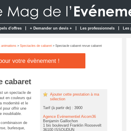
|
|
|
pels d'offres
+ Demander un devis +
Les professionnels
Les 
t animations
>
Spectacles de cabaret
> Spectacle cabaret revue cabaret
 pour votre évènement !
e cabaret
t un spectacle de
Ajouter cette prestation à ma
aut en couleurs qui
sélection
a modernité et le
Tarif (à partir de) : 3900
el pour offrir une
 inoubliable.
Agence Evénementiel Aicom36
Benjamin Gaillochon
 combinaison de
1 bis boulevard Franklin Roosevelt
nse, burlesque,
36100 ISSOUDUN