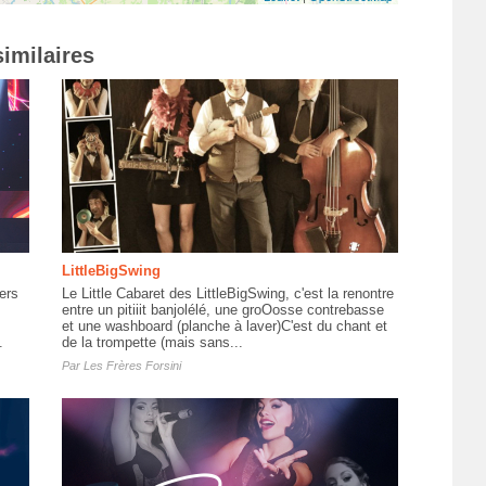
imilaires
LittleBigSwing
ers
Le Little Cabaret des LittleBigSwing, c'est la renontre
entre un pitiiit banjolélé, une groOosse contrebasse
et une washboard (planche à laver)C'est du chant et
.
de la trompette (mais sans...
Par
Les Frères Forsini