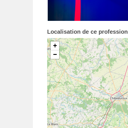
Localisation de ce professio
+
−