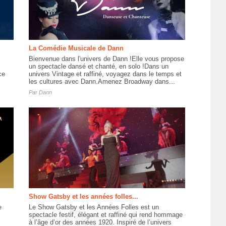
La Comédie Musicale de Dann
Bienvenue dans l'univers de Dann !Elle vous propose
un spectacle dansé et chanté, en solo !Dans un
ce
univers Vintage et raffiné, voyagez dans le temps et
les cultures avec Dann.Amenez Broadway dans...
Par
Dann
Show Gatsby et les années folles...
e
Le Show Gatsby et les Années Folles est un
,
spectacle festif, élégant et raffiné qui rend hommage
à l’âge d’or des années 1920. Inspiré de l’univers