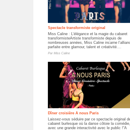
Spectacle transformiste original
Miss Caline : L’élégance et la magie du cabaret
transformisteArtiste transformiste depuis de
nombreuses années, Miss Caline incarne l’allian
parfaite entre glamour, talent et créativité....
Par
Miss Caline
Dîner croisière A nous Paris
Laissez-vous séduire par ce spectacle original d
cabaret burlesque où la danse côtoie la comédie
avec une grande interactivité avec le public !“A