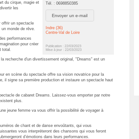
rt du cirque, magie et
Tél. : 0698850385
ivertir les
Envoyer un e-mail
ffrir un spectacle
Indre (36)
ns un monde de rêve.
Centre-Val de Loire
t des performances
 imagination pour créer
Publication : 22/03/2023
 total.
Mise à jour : 22/03/2023
a recherche d'un divertissement original, "Dreams" est un
eur en scène du spectacle offre sa vision novatrice pour la
 il signe sa première production et instaure un spectacle haut
pectacle de cabaret Dreams. Laissez-vous emporter par notre
existent plus.
ne jeune femme va vous offrir la possibilité de voyager à
 numéros de chant et de danse envoûtants, qui vous
ssantes vous interpréteront des chansons qui vous feront
submergeront d’émotions dans leurs performances.