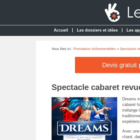
|
|
Accueil
Les dossiers et idées
Les ap
Vous êtes ici :
Prestations évènementielles
>
Spectacles e
Devis gratuit
Spectacle cabaret revu
Dreams es
cabaret h
mélange l
traditionn
expérience
Avec une
chant, da