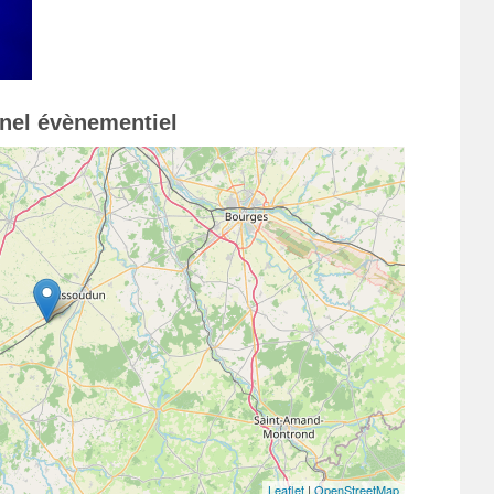
nnel évènementiel
Leaflet
|
OpenStreetMap