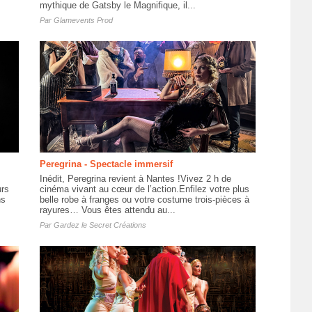
mythique de Gatsby le Magnifique, il...
Par
Glamevents Prod
Peregrina - Spectacle immersif
Inédit, Peregrina revient à Nantes !Vivez 2 h de
urs
cinéma vivant au cœur de l’action.Enfilez votre plus
ns
belle robe à franges ou votre costume trois-pièces à
rayures… Vous êtes attendu au...
Par
Gardez le Secret Créations