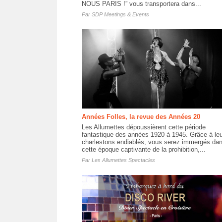
NOUS PARIS !” vous transportera dans...
Par
SDP Meetings & Events
Années Folles, la revue des Années 20
Les Allumettes dépoussièrent cette période
fantastique des années 1920 à 1945. Grâce à le
charlestons endiablés, vous serez immergés da
cette époque captivante de la prohibition,...
Par
Les Allumettes Spectacles