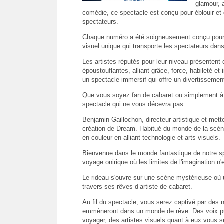
glamour, a
comédie, ce spectacle est conçu pour éblouir et d
spectateurs.
Chaque numéro a été soigneusement conçu pour o
visuel unique qui transporte les spectateurs da
Les artistes réputés pour leur niveau présenten
époustouflantes, alliant grâce, force, habileté et
un spectacle immersif qui offre un divertissement
Que vous soyez fan de cabaret ou simplement à l
spectacle qui ne vous décevra pas.
Benjamin Gaillochon, directeur artistique et mett
création de Dream. Habitué du monde de la scène,
en couleur en alliant technologie et arts visuels.
Bienvenue dans le monde fantastique de notre s
voyage onirique où les limites de l'imagination n'
Le rideau s'ouvre sur une scène mystérieuse où u
travers ses rêves d’artiste de cabaret.
Au fil du spectacle, vous serez captivé par des
emmèneront dans un monde de rêve. Des voix pui
voyager, des artistes visuels quant à eux vous 