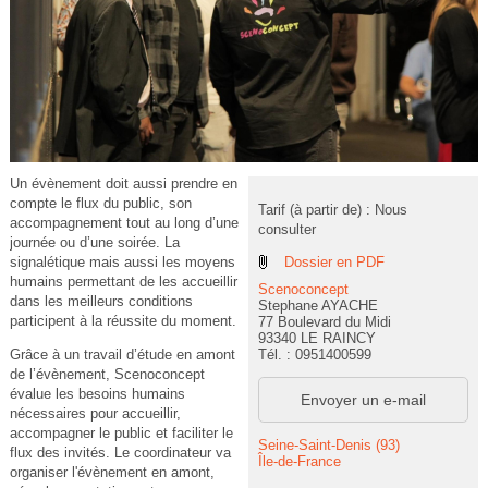
Un évènement doit aussi prendre en
compte le flux du public, son
Tarif (à partir de) : Nous
accompagnement tout au long d’une
consulter
journée ou d’une soirée. La
Dossier en PDF
signalétique mais aussi les moyens
humains permettant de les accueillir
Scenoconcept
dans les meilleurs conditions
Stephane AYACHE
participent à la réussite du moment.
77 Boulevard du Midi
93340 LE RAINCY
Tél. : 0951400599
Grâce à un travail d’étude en amont
de l’évènement, Scenoconcept
évalue les besoins humains
Envoyer un e-mail
nécessaires pour accueillir,
accompagner le public et faciliter le
Seine-Saint-Denis (93)
flux des invités. Le coordinateur va
Île-de-France
organiser l'évènement en amont,