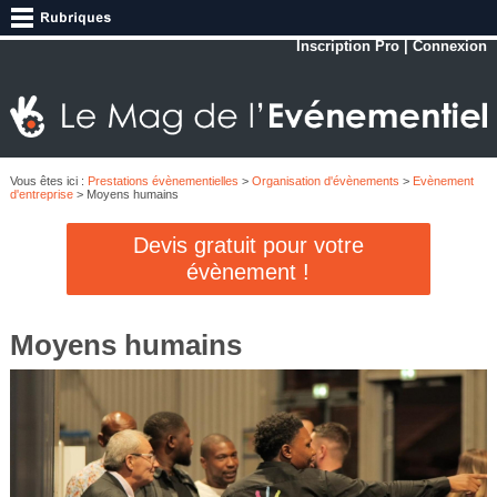
Inscription Pro
|
Connexion
Vous êtes ici :
Prestations évènementielles
>
Organisation d'évènements
>
Evènement
d'entreprise
> Moyens humains
Devis gratuit pour votre
évènement !
Moyens humains