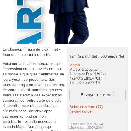
Le close-up (magie de proximité) -
Intervention parmi les invités
Tarif (à partir de) : 500 euros Net
Voici une animation interactive qui
Martial
impressionnera vos invités car tout
Martial Bacquias
1 avenue David Hahn
se passe à quelques centimètres de
77240 SEINE-PORT
leurs yeux ! Je présenterai des
Tél. : 0607709219
tours de magie en déambulation lors
de votre cocktail parmi les groupes.
Envoyer un e-mail
Vous assisterez à des expériences
surprenantes, votre carte de crédit
disparaîtra pour réapparaître bien
Seine-et-Marne (77)
sûr mais dans une enveloppe
Île-de-France
cachetée au fond de mon
portefeuille ! Grande nouveauté
Publication : 20/07/2024
avec la Magie Numérique qui
Mise à jour : 20/07/2024