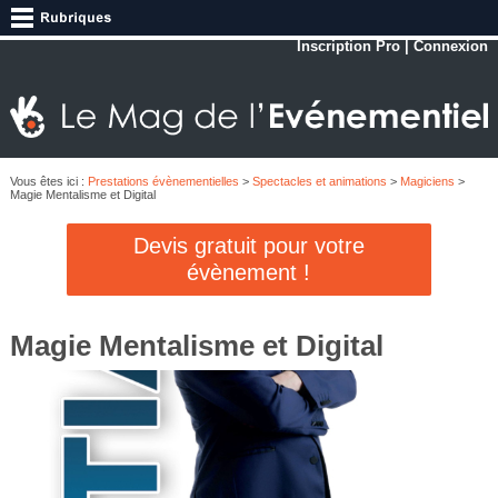
Inscription Pro
|
Connexion
Vous êtes ici :
Prestations évènementielles
>
Spectacles et animations
>
Magiciens
>
Magie Mentalisme et Digital
Devis gratuit pour votre
évènement !
Magie Mentalisme et Digital