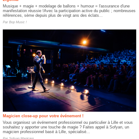
Musique + magie + modelage de ballons + humour = l'assurance d'une
manifestation réussie !Avec la participation active du public ; nombreuses
références, sème depuis plus de vingt ans des éclats...
Par
Bop Music !
Magicien close-up pour votre événement !
Vous organisez un événement professionnel ou particulier à Lille et vous
souhaitez y apporter une touche de magie ? Faites appel à Sofyan, un
magicien professionnel basé à Lille, spécialisé...
Par
Sofyan Magicien