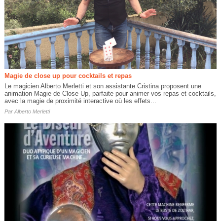
Magie de close up pour cocktails et repas
Le magicien Alberto Merletti et son assistante Cristina proposent une
animation Magie de Close Up, parfaite pour animer vos repas et cocktails,
avec la magie de proximité interactive où les effets...
Par
Alberto Merletti