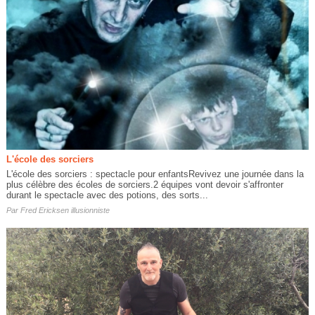
L'école des sorciers
L'école des sorciers : spectacle pour enfantsRevivez une journée dans la
plus célèbre des écoles de sorciers.2 équipes vont devoir s'affronter
durant le spectacle avec des potions, des sorts...
Par
Fred Ericksen illusionniste