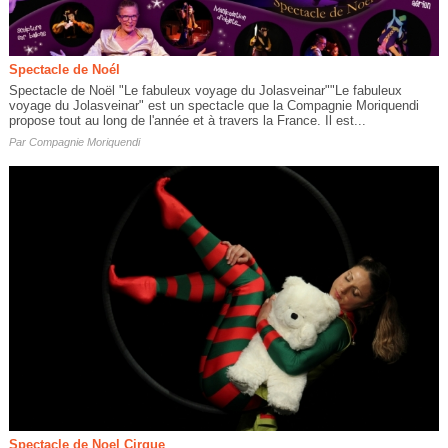
Spectacle de Noél
Spectacle de Noël "Le fabuleux voyage du Jolasveinar""Le fabuleux
voyage du Jolasveinar" est un spectacle que la Compagnie Moriquendi
propose tout au long de l'année et à travers la France. Il est...
Par
Compagnie Moriquendi
Spectacle de Noel Cirque