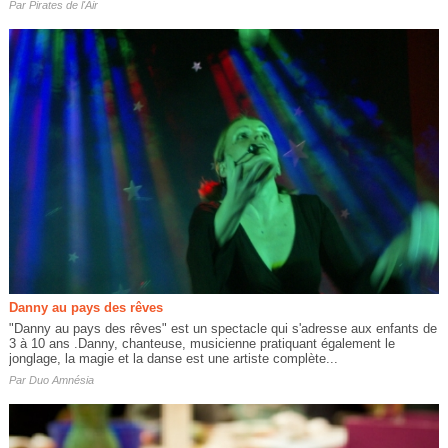
Par
Pirates de l'Air
Danny au pays des rêves
"Danny au pays des rêves" est un spectacle qui s'adresse aux enfants de
3 à 10 ans .Danny, chanteuse, musicienne pratiquant également le
jonglage, la magie et la danse est une artiste complète...
Par
Duo Amnésia