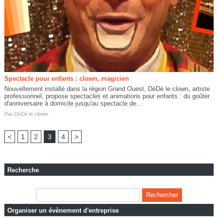
Spectacle pour enfants : clown, magicien
Nouvellement installé dans la région Grand Ouest, DéDé le clown, artiste
professionnel, propose spectacles et animations pour enfants : du goûter
d'anniversaire à domicile jusqu'au spectacle de...
Par
DéDé le clown
<
1
2
3
4
>
Recherche
Organiser un évènement d'entreprise