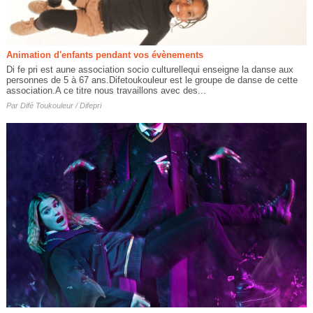
Animation d'enfants pendant vos évènements
Di fe pri est aune association socio culturellequi enseigne la danse aux
personnes de 5 à 67 ans.Difetoukouleur est le groupe de danse de cette
association.A ce titre nous travaillons avec des...
Par
Difé Toukouleur / Difepri