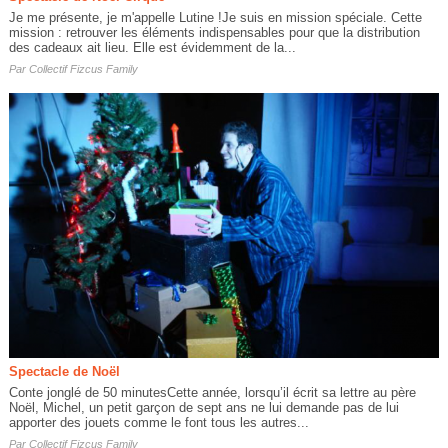
Je me présente, je m'appelle Lutine !Je suis en mission spéciale. Cette
mission : retrouver les éléments indispensables pour que la distribution
des cadeaux ait lieu. Elle est évidemment de la...
Par
Collectif Fizcus Family
Spectacle de Noël
Conte jonglé de 50 minutesCette année, lorsqu’il écrit sa lettre au père
Noël, Michel, un petit garçon de sept ans ne lui demande pas de lui
apporter des jouets comme le font tous les autres...
Par
Collectif Fizcus Family