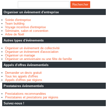
Organiser un évènement d'entreprise
Soirée d'entreprise
Team building
Voyage incentive d'entreprise
Séminaire, salon et convention
Arbre de Noël
Autres types d'évènements
Organiser un évènement de collectivité
Organiser un évènement d'association
Organiser un mariage
Organiser un anniversaire ou une fête de famille
Appels d'offres évènementiels
Demander un devis gratuit
Tous les appels d'offres
Appels d'offres par régions
Prestataires évènementiels
Prestatations recommandées
Prestataires et prestations par régions
Suivez-nous !