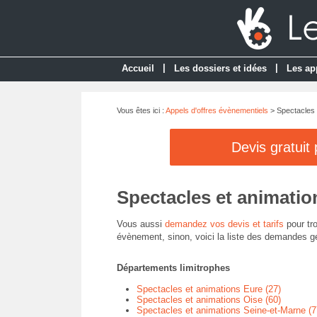
|
|
Accueil
Les dossiers et idées
Les ap
Vous êtes ici :
Appels d'offres évènementiels
> Spectacles e
Devis gratuit
Spectacles et animation
Vous aussi
demandez vos devis et tarifs
pour tro
évènement, sinon, voici la liste des demandes gé
Départements limitrophes
Spectacles et animations Eure (27)
Spectacles et animations Oise (60)
Spectacles et animations Seine-et-Marne (7