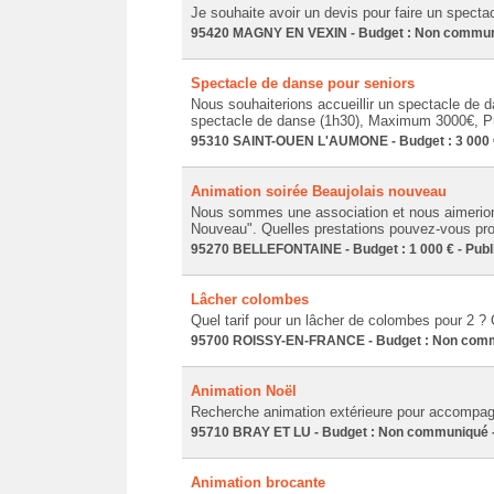
Je souhaite avoir un devis pour faire un spect
95420 MAGNY EN VEXIN - Budget : Non communiq
Spectacle de danse pour seniors
Nous souhaiterions accueillir un spectacle de 
spectacle de danse (1h30), Maximum 3000€, Pub
95310 SAINT-OUEN L'AUMONE - Budget : 3 000 € 
Animation soirée Beaujolais nouveau
Nous sommes une association et nous aimerions
Nouveau". Quelles prestations pouvez-vous prop
95270 BELLEFONTAINE - Budget : 1 000 € - Publi
Lâcher colombes
Quel tarif pour un lâcher de colombes pour 2 ? 
95700 ROISSY-EN-FRANCE - Budget : Non commun
Animation Noël
Recherche animation extérieure pour accompag
95710 BRAY ET LU - Budget : Non communiqué - 
Animation brocante