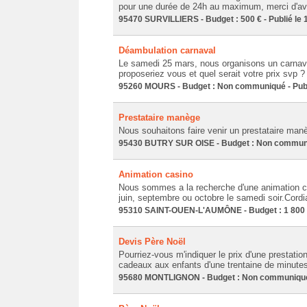
pour une durée de 24h au maximum, merci d'a
95470 SURVILLIERS - Budget : 500 € - Publié le 
Déambulation carnaval
Le samedi 25 mars, nous organisons un carnaval
proposeriez vous et quel serait votre prix svp ?
95260 MOURS - Budget : Non communiqué - Publi
Prestataire manège
Nous souhaitons faire venir un prestataire manè
95430 BUTRY SUR OISE - Budget : Non communiq
Animation casino
Nous sommes a la recherche d'une animation c
juin, septembre ou octobre le samedi soir.Cordi
95310 SAINT-OUEN-L'AUMÔNE - Budget : 1 800 € 
Devis Père Noël
Pourriez-vous m'indiquer le prix d'une prestati
cadeaux aux enfants d'une trentaine de minute
95680 MONTLIGNON - Budget : Non communiqué -