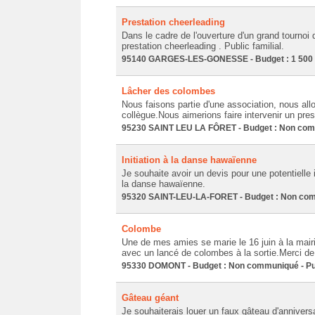
Prestation cheerleading
Dans le cadre de l'ouverture d'un grand tourno
prestation cheerleading . Public familial.
95140 GARGES-LES-GONESSE - Budget : 1 500 € 
Lâcher des colombes
Nous faisons partie d'une association, nous al
collègue.Nous aimerions faire intervenir un pres
95230 SAINT LEU LA FÔRET - Budget : Non comm
Initiation à la danse hawaïenne
Je souhaite avoir un devis pour une potentielle
la danse hawaïenne.
95320 SAINT-LEU-LA-FORET - Budget : Non comm
Colombe
Une de mes amies se marie le 16 juin à la mairi
avec un lancé de colombes à la sortie.Merci d
95330 DOMONT - Budget : Non communiqué - Pub
Gâteau géant
Je souhaiterais louer un faux gâteau d'annivers