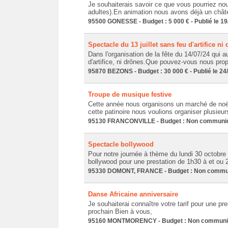
Je souhaiterais savoir ce que vous pourriez no
adultes).En animation nous avons déjà un chât
95500 GONESSE - Budget : 5 000 € - Publié le 19
Spectacle du 13 juillet sans feu d'artifice ni
Dans l'organisation de la fête du 14/07/24 qui au
d'artifice, ni drônes.Que pouvez-vous nous pro
95870 BEZONS - Budget : 30 000 € - Publié le 24
Troupe de musique festive
Cette année nous organisons un marché de noël 
cette patinoire nous voulions organiser plusieu
95130 FRANCONVILLE - Budget : Non communiqué
Spectacle bollywood
Pour notre journée à thème du lundi 30 octobre
bollywood pour une prestation de 1h30 à et ou 2
95330 DOMONT, FRANCE - Budget : Non communiq
Danse Africaine anniversaire
Je souhaiterai connaître votre tarif pour une pr
prochain Bien à vous,
95160 MONTMORENCY - Budget : Non communiqué