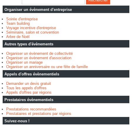
Organiser un évènement d'entreprise
Soirée d'entreprise
Team building
Voyage incentive d'entreprise
Séminaire, salon et convention
Arbre de Noël
Autres types d'évènements
Organiser un évènement de collectivité
Organiser un évènement d'association
Organiser un mariage
Organiser un anniversaire ou une fête de famille
Appels d'offres évènementiels
Demander un devis gratuit
Tous les appels d'offres
Appels d'offres par régions
Prestataires évènementiels
Prestatations recommandées
Prestataires et prestations par régions
Suivez-nous !