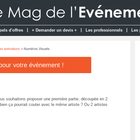
|
|
|
pels d'offres
+ Demander un devis +
Les professionnels
Les 
et animations
> Numéros Visuels
 pour votre évènement !
nous souhaitons proposer une première partie, découpée en 2
en ça pourrait couter avec le même artiste ? Ou 2 artistes