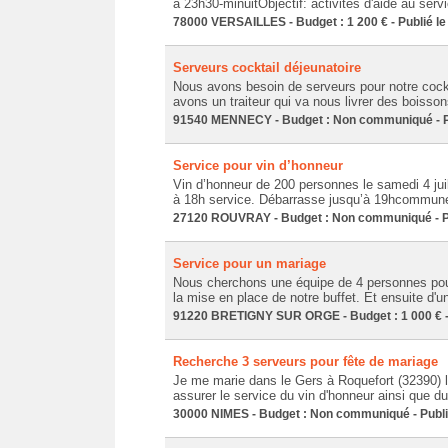
à 23h30-minuitObjectif: activités d'aide au servi
78000 VERSAILLES - Budget : 1 200 € - Publié le
Serveurs cocktail déjeunatoire
Nous avons besoin de serveurs pour notre cockt
avons un traiteur qui va nous livrer des boiss
91540 MENNECY - Budget : Non communiqué - Pu
Service pour vin d’honneur
Vin d’honneur de 200 personnes le samedi 4 juill
à 18h service. Débarrasse jusqu’à 19hcommune
27120 ROUVRAY - Budget : Non communiqué - Pu
Service pour un mariage
Nous cherchons une équipe de 4 personnes pour 
la mise en place de notre buffet. Et ensuite d'u
91220 BRETIGNY SUR ORGE - Budget : 1 000 € - 
Recherche 3 serveurs pour fête de mariage
Je me marie dans le Gers à Roquefort (32390) l
assurer le service du vin d'honneur ainsi que du 
30000 NIMES - Budget : Non communiqué - Publi