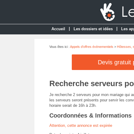
|
|
Accueil
Les dossiers et idées
Les ap
Vous êtes ici :
Appels d'offres évènementiels
>
Hôtesses, s
Devis gratuit
Recherche serveurs po
Je recherche 2 serveurs pour mon mariage qui aura 
les serveurs seront présents pour servir les con
horaire serait de 16h à 23h.
Coordonnées & Informations
Attention, cette annonce est expirée