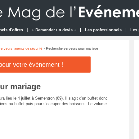
|
|
|
pels d'offres
+ Demander un devis +
Les professionnels
Les 
erveurs, agents de sécurité
> Recherche serveurs pour mariage
 pour votre évènement !
ur mariage
lieu le 4 juillet à Sementron (89). Il s'agit d'un buffet donc
vives au buffet puis pour s'occuper des boissons. Le volume