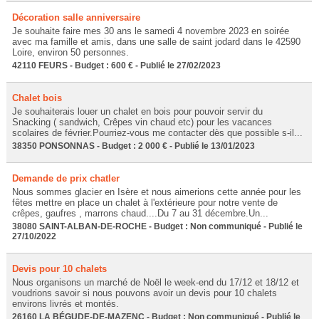
Décoration salle anniversaire
Je souhaite faire mes 30 ans le samedi 4 novembre 2023 en soirée
avec ma famille et amis, dans une salle de saint jodard dans le 42590
Loire, environ 50 personnes.
42110 FEURS - Budget : 600 € - Publié le 27/02/2023
Chalet bois
Je souhaiterais louer un chalet en bois pour pouvoir servir du
Snacking ( sandwich, Crêpes vin chaud etc) pour les vacances
scolaires de février.Pourriez-vous me contacter dès que possible s-il...
38350 PONSONNAS - Budget : 2 000 € - Publié le 13/01/2023
Demande de prix chatler
Nous sommes glacier en Isère et nous aimerions cette année pour les
fêtes mettre en place un chalet à l'extérieure pour notre vente de
crêpes, gaufres , marrons chaud....Du 7 au 31 décembre.Un...
38080 SAINT-ALBAN-DE-ROCHE - Budget : Non communiqué - Publié le
27/10/2022
Devis pour 10 chalets
Nous organisons un marché de Noël le week-end du 17/12 et 18/12 et
voudrions savoir si nous pouvons avoir un devis pour 10 chalets
environs livrés et montés.
26160 LA BÉGUDE-DE-MAZENC - Budget : Non communiqué - Publié le