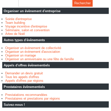
Organiser un évènement d'entreprise
Soirée d'entreprise
Team building
Voyage incentive d'entreprise
Séminaire, salon et convention
Arbre de Noël
Autres types d'évènements
Organiser un évènement de collectivité
Organiser un évènement d'association
Organiser un mariage
Organiser un anniversaire ou une fête de famille
Appels d'offres évènementiels
Demander un devis gratuit
Tous les appels d'offres
Appels d'offres par régions
Prestataires évènementiels
Prestatations recommandées
Prestataires et prestations par régions
Suivez-nous !