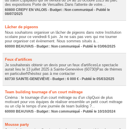
du salon Equipauto qui se tiendra du 14 au 18 octobre 2025 au parc
des expositions Porte de Versailles.Dans l'attente de votre...
60800 CREPY EN VALOIS - Budget : Non communiqué - Publié le
08/07/2025
Lâcher de pigeons
Nous souhaitons organiser un lâcher de pigeons dans notre Institution
scolaire pour ce vendredi 6 juin. Je ne sais pas vers qui me tourner
pour organiser cet évènement. Nous sommes situés à...
60000 BEAUVAIS - Budget : Non communiqué - Publié le 03/06/2025
Feux d'artifices
Je souhaiterais obtenir un devis pour un feux d'artificesLe spectacle
aurait lieu le 13 juillet 2025 à Sainte-Geneviève (60730)Pas de thèmes
en particulierN'hésitez pas à me contacter
60730 SAINTE-GENEVIÈVE - Budget : 6 000 € - Publié le 05/03/2025
Team building tournage d’un court métrage
Cinéma : le tournage d’un court métrage ou d’un clipQuoi de plus
motivant pour vos équipes de réaliser ensemble un petit court métrage
ou un clip le temps d’une journée de team building ?...
60000 BEAUVAIS - Budget : Non communiqué - Publié le 10/10/2024
Mousse party