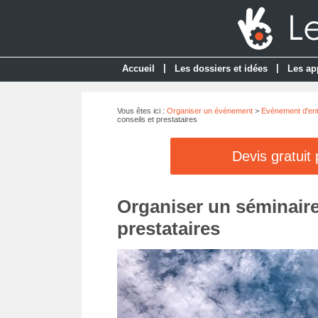
|
|
Accueil
Les dossiers et idées
Les ap
Vous êtes ici :
Organiser un événement
>
Evènement d'ent
conseils et prestataires
Devis gratuit
Organiser un séminaire 
prestataires