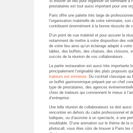
Si trouver un lieu pour organiser un séminaire à P
prestataires est tout aussi important pour une org
Paris offre une palette très large de profession
l’organisation matérielle de votre séminaire, son 
contribuent énormément à la bonne réussite de vo
D’un point de vue matériel et pour assurer la réu
notamment de mettre à votre disposition des vidé
de votre lieu ainsi qu’un éclairage adapté à vot
tables, des buffets, des chaises, des cloisons, e
succès de la réunion de vos collaborateurs.
La partie restauration est aussi très importante l
principalement l’originalité des plats proposés qu
traiteurs est immense
. Du cocktail classique au
un buffet gastronomique préparé par un chef con
type de prestataires, des agences événementielle
choix de traiteurs qui conviennent le mieux à l’
d’entreprise.
Une telle réunion de collaborateurs se doit aussi
rencontrer en dehors du cadre professionnel et de
ludiques, ou d’assister à un spectacle, à une perf
inoubliable. D’une animation sur le thème de la c
photocall, vous êtes sûrs de trouver à Paris les