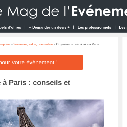
|
|
|
pels d'offres
+ Demander un devis +
Les professionnels
Les 
reprise
>
Séminaire, salon, convention
> Organiser un séminaire à Paris :
 pour votre évènement !
à Paris : conseils et