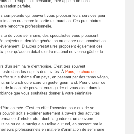
aris est l’étape indispensable, faire appel à de bons
anisation parfaite.
nels compétents qui peuvent vous proposer leurs services pour
animation ou encore la partie restauration. Ces prestataires
tre rencontre professionnelle.
ssite de votre séminaire, des spécialistes vous proposent
o-projecteurs dernière génération ou encore une sonorisation
re événement. D’autres prestataires proposent également des
tc. pour qu’aucun détail d’ordre matériel ne vienne gâcher le
ors d’un séminaire d’entreprise. C’est très souvent
i reste dans les esprits des invités. À
Paris, le choix de
 buffet sur le thème d’un pays, en passant par des tapas végan,
nu, un brunch ou encore un goûter gourmand. Pour choisir ce
s de la capitale peuvent vous guider et vous aider dans le
ambiance que vous souhaitez donner à votre séminaire
 d’être animée. C’est en effet l’occasion pour eux de se
 pouvoir soit s’exprimer autrement à travers des activités
ormance d’artiste, etc., dont ils garderont un souvenir
uisine ou de la musique au rallye culturel, en passant par le
 meilleurs professionnels en matière d’animation de séminaire