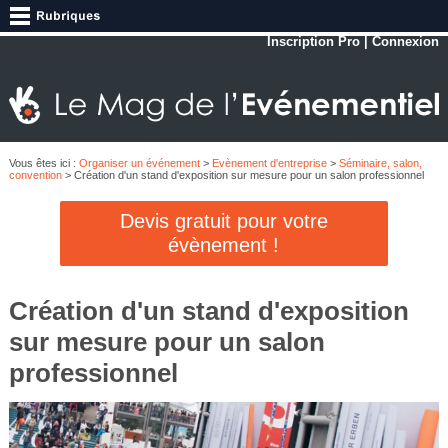
Inscription Pro
|
Connexion
Vous êtes ici :
Organiser un événement
>
Evènement d'entreprise
>
Séminaire, salon,
convention
> Création d'un stand d'exposition sur mesure pour un salon professionnel
Devis gratuit pour votre
évènement !
Création d'un stand d'exposition
sur mesure pour un salon
professionnel