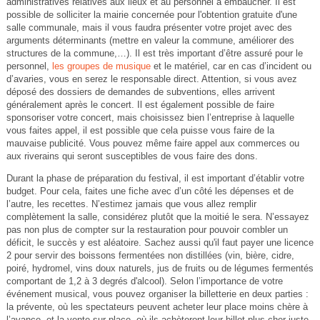
administratives relatives aux lieux et au personnel à embaucher. Il est
possible de solliciter la mairie concernée pour l'obtention gratuite d'une
salle communale, mais il vous faudra présenter votre projet avec des
arguments déterminants (mettre en valeur la commune, améliorer des
structures de la commune,…). Il est très important d’être assuré pour le
personnel,
les groupes de musique
et le matériel, car en cas d’incident ou
d’avaries, vous en serez le responsable direct. Attention, si vous avez
déposé des dossiers de demandes de subventions, elles arrivent
généralement après le concert. Il est également possible de faire
sponsoriser votre concert, mais choisissez bien l’entreprise à laquelle
vous faites appel, il est possible que cela puisse vous faire de la
mauvaise publicité. Vous pouvez même faire appel aux commerces ou
aux riverains qui seront susceptibles de vous faire des dons.
Durant la phase de préparation du festival, il est important d’établir votre
budget. Pour cela, faites une fiche avec d’un côté les dépenses et de
l’autre, les recettes. N’estimez jamais que vous allez remplir
complètement la salle, considérez plutôt que la moitié le sera. N’essayez
pas non plus de compter sur la restauration pour pouvoir combler un
déficit, le succès y est aléatoire. Sachez aussi qu'il faut payer une licence
2 pour servir des boissons fermentées non distillées (vin, bière, cidre,
poiré, hydromel, vins doux naturels, jus de fruits ou de légumes fermentés
comportant de 1,2 à 3 degrés d'alcool). Selon l’importance de votre
événement musical, vous pouvez organiser la billetterie en deux parties :
la prévente, où les spectateurs peuvent acheter leur place moins chère à
l’avance, et la vente sur place, où ils achèteront leur billet plus cher juste