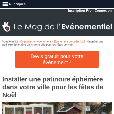
Inscription Pro
|
Connexion
Vous êtes ici :
Organiser un événement
>
Evènement de collectivité
> Installer une
patinoire éphémère dans votre ville pour les fêtes de Noël
Devis gratuit pour votre
évènement !
Installer une patinoire éphémère
dans votre ville pour les fêtes de
Noël