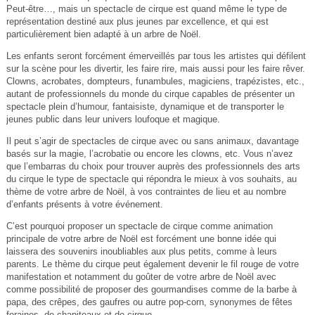
Peut-être…, mais un spectacle de cirque est quand même le type de
représentation destiné aux plus jeunes par excellence, et qui est
particulièrement bien adapté à un arbre de Noël.
Les enfants seront forcément émerveillés par tous les artistes qui défilent
sur la scène pour les divertir, les faire rire, mais aussi pour les faire rêver.
Clowns, acrobates, dompteurs, funambules, magiciens, trapézistes, etc.,
autant de professionnels du monde du cirque capables de présenter un
spectacle plein d’humour, fantaisiste, dynamique et de transporter le
jeunes public dans leur univers loufoque et magique.
Il peut s’agir de spectacles de cirque avec ou sans animaux, davantage
basés sur la magie, l’acrobatie ou encore les clowns, etc. Vous n’avez
que l’embarras du choix pour trouver auprès des professionnels des arts
du cirque le type de spectacle qui répondra le mieux à vos souhaits, au
thème de votre arbre de Noël, à vos contraintes de lieu et au nombre
d’enfants présents à votre événement.
C’est pourquoi proposer un spectacle de cirque comme animation
principale de votre arbre de Noël est forcément une bonne idée qui
laissera des souvenirs inoubliables aux plus petits, comme à leurs
parents. Le thème du cirque peut également devenir le fil rouge de votre
manifestation et notamment du goûter de votre arbre de Noël avec
comme possibilité de proposer des gourmandises comme de la barbe à
papa, des crêpes, des gaufres ou autre pop-corn, synonymes de fêtes
foraines, de chapiteaux et de cirque.