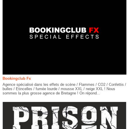
Bookingclub Fx
Agence spécialisé dans les effets de scène / Flammes / CO2 / Confettis /
bulles / Etincelles / fumée lourde / mousse XXL / neige XXL ! Nous
sommes la plus grosse agence de Bretagne ! On répond...