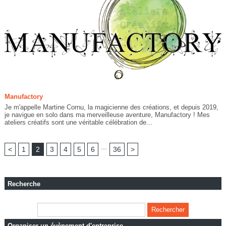
Manufactory
Je m'appelle Martine Cornu, la magicienne des créations, et depuis 2019,
je navigue en solo dans ma merveilleuse aventure, Manufactory ! Mes
ateliers créatifs sont une véritable célébration de...
...
<
1
2
3
4
5
6
36
>
Recherche
Organiser un évènement d'entreprise