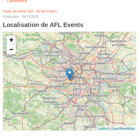
Conférence
Hauts-de-Seine (92)
-
Île-de-France
Publication : 29/01/2020
Localisation de AFL Events
+
−
Leaflet
|
OpenStreetMap