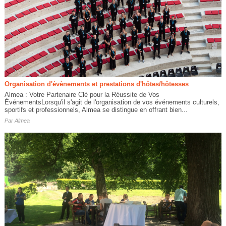
Organisation d'évènements et prestations d'hôtes/hôtesses
Almea : Votre Partenaire Clé pour la Réussite de Vos
ÉvénementsLorsqu'il s'agit de l'organisation de vos événements culturels,
sportifs et professionnels, Almea se distingue en offrant bien...
Par
Almea