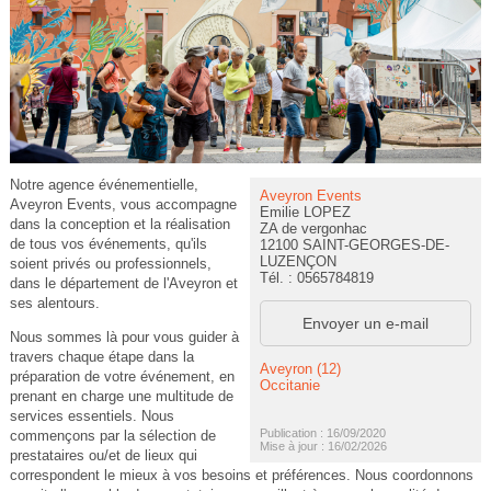
Notre agence événementielle,
Aveyron Events
Aveyron Events, vous accompagne
Emilie LOPEZ
dans la conception et la réalisation
ZA de vergonhac
de tous vos événements, qu'ils
12100 SAINT-GEORGES-DE-
LUZENÇON
soient privés ou professionnels,
Tél. : 0565784819
dans le département de l'Aveyron et
ses alentours.
Envoyer un e-mail
Nous sommes là pour vous guider à
travers chaque étape dans la
Aveyron (12)
préparation de votre événement, en
Occitanie
prenant en charge une multitude de
services essentiels. Nous
Publication : 16/09/2020
commençons par la sélection de
Mise à jour : 16/02/2026
prestataires ou/et de lieux qui
correspondent le mieux à vos besoins et préférences. Nous coordonnons