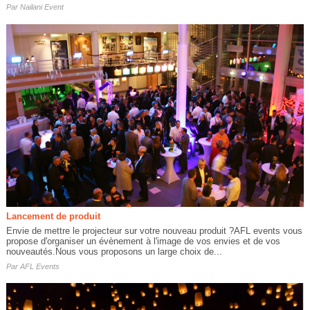
Par
Nailani Event
Lancement de produit
Envie de mettre le projecteur sur votre nouveau produit ?AFL events vous
propose d'organiser un évènement à l'image de vos envies et de vos
nouveautés.Nous vous proposons un large choix de...
Par
AFL Events