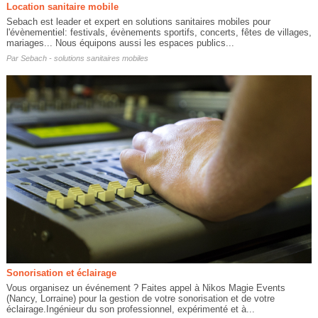
Location sanitaire mobile
Sebach est leader et expert en solutions sanitaires mobiles pour
l'évènementiel: festivals, évènements sportifs, concerts, fêtes de villages,
mariages... Nous équipons aussi les espaces publics...
Par
Sebach - solutions sanitaires mobiles
Sonorisation et éclairage
Vous organisez un événement ? Faites appel à Nikos Magie Events
(Nancy, Lorraine) pour la gestion de votre sonorisation et de votre
éclairage.Ingénieur du son professionnel, expérimenté et à...