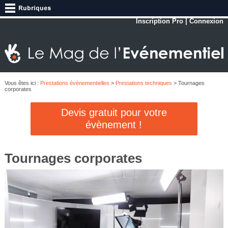
Inscription Pro
|
Connexion
Vous êtes ici :
Prestations évènementielles
>
Prestations techniques
> Tournages
corporates
Devis gratuit pour votre
évènement !
Tournages corporates