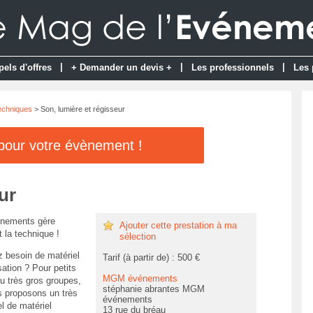
|
|
|
pels d'offres
+ Demander un devis +
Les professionnels
Les 
techniques
> Son, lumière et régisseur
 pour votre évènement !
ur
ements gère
Ajouter cette prestation à ma
 la technique !
sélection
 besoin de matériel
Tarif (à partir de) : 500 €
ation ? Pour petits
MGM événements
u très gros groupes,
stéphanie abrantes MGM
 proposons un très
événements
l de matériel
13 rue du bréau