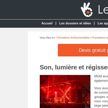
|
|
Accueil
Les dossiers et idées
Les ap
Vous êtes ici :
Prestations évènementielles
>
Prestations 
Devis gratuit
Son, lumière et régisse
MGM évén
également
Vous avez
de sonoris
groupes o
nous vous
large pane