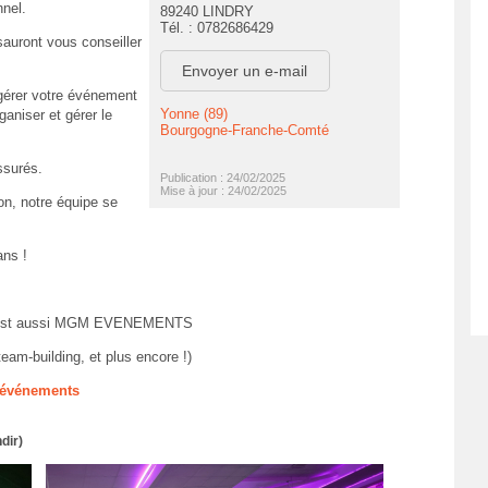
nnel.
89240 LINDRY
Tél. : 0782686429
auront vous conseiller
Envoyer un e-mail
gérer votre événement
Yonne (89)
aniser et gérer le
Bourgogne-Franche-Comté
ssurés.
Publication : 24/02/2025
Mise à jour : 24/02/2025
on, notre équipe se
ans !
e, c'est aussi MGM EVENEMENTS
eam-building, et plus encore !)
M événements
dir)