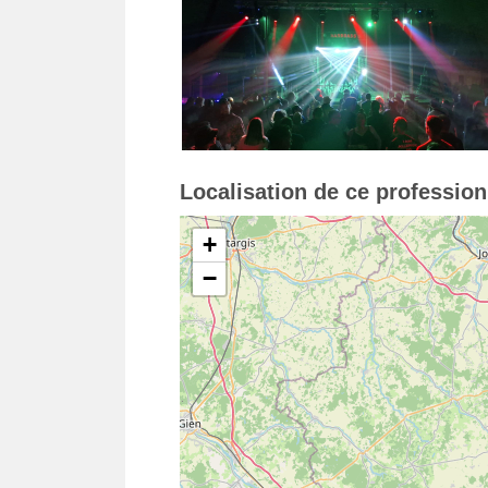
Localisation de ce professio
+
−