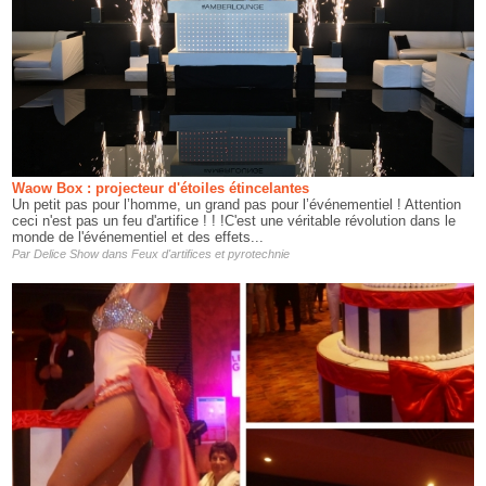
Waow Box : projecteur d'étoiles étincelantes
Un petit pas pour l’homme, un grand pas pour l’événementiel ! Attention
ceci n'est pas un feu d'artifice ! ! !C'est une véritable révolution dans le
monde de l'événementiel et des effets...
Par
Delice Show
dans
Feux d'artifices et pyrotechnie