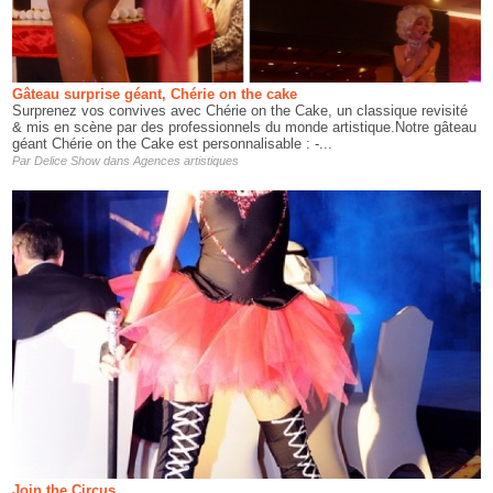
Gâteau surprise géant, Chérie on the cake
Surprenez vos convives avec Chérie on the Cake, un classique revisité
& mis en scène par des professionnels du monde artistique.Notre gâteau
géant Chérie on the Cake est personnalisable : -...
Par
Delice Show
dans
Agences artistiques
Join the Circus