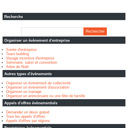
Recherche
Organiser un évènement d'entreprise
Soirée d'entreprise
Team building
Voyage incentive d'entreprise
Séminaire, salon et convention
Arbre de Noël
Autres types d'évènements
Organiser un évènement de collectivité
Organiser un évènement d'association
Organiser un mariage
Organiser un anniversaire ou une fête de famille
Appels d'offres évènementiels
Demander un devis gratuit
Tous les appels d'offres
Appels d'offres par régions
Prestataires évènementiels