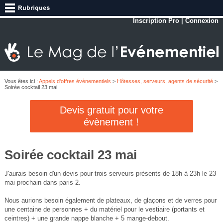
Inscription Pro
|
Connexion
Vous êtes ici :
Appels d'offres évènementiels
>
Hôtesses, serveurs, agents de sécurité
>
Soirée cocktail 23 mai
Devis gratuit pour votre
évènement !
Soirée cocktail 23 mai
J'aurais besoin d'un devis pour trois serveurs présents de 18h à 23h le 23
mai prochain dans paris 2.
Nous aurions besoin également de plateaux, de glaçons et de verres pour
une centaine de personnes + du matériel pour le vestiaire (portants et
ceintres) + une grande nappe blanche + 5 mange-debout.