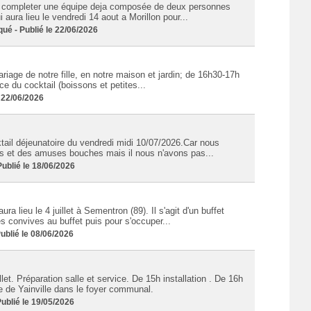
 completer une équipe deja composée de deux personnes
 aura lieu le vendredi 14 aout a Morillon pour...
 - Publié le 22/06/2026
age de notre fille, en notre maison et jardin; de 16h30-17h
ce du cocktail (boissons et petites...
 22/06/2026
ail déjeunatoire du vendredi midi 10/07/2026.Car nous
ons et des amuses bouches mais il nous n'avons pas...
blié le 18/06/2026
 lieu le 4 juillet à Sementron (89). Il s'agit d'un buffet
s convives au buffet puis pour s'occuper...
blié le 08/06/2026
et. Préparation salle et service. De 15h installation . De 16h
 de Yainville dans le foyer communal.
blié le 19/05/2026