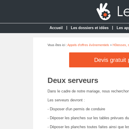
|
|
Accueil
Les dossiers et idées
Les ap
Vous êtes ici :
Appels d'offres évènementiels
>
Hôtesses, s
Devis gratuit
Deux serveurs
Dans le cadre de notre mariage, nous recherchon
Les serveurs devront :
- Disposer d'un permis de conduire
- Déposer les planches sur les tables prévues dura
- Déposer les planches toutes faites ainsi que le