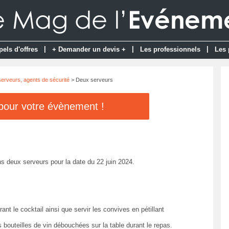
|
|
|
pels d'offres
+ Demander un devis +
Les professionnels
Les 
erveurs, agents de sécurité
> Deux serveurs
 pour votre évènement !
s deux serveurs pour la date du 22 juin 2024.
nt le cocktail ainsi que servir les convives en pétillant
s bouteilles de vin débouchées sur la table durant le repas.