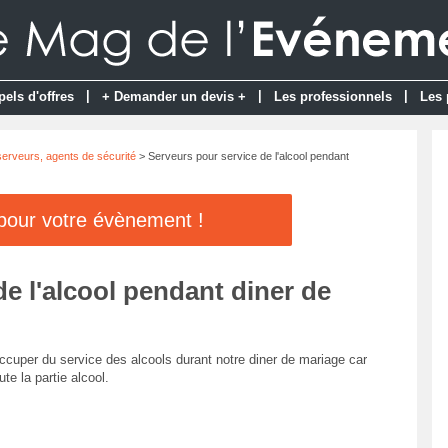
|
|
|
pels d'offres
+ Demander un devis +
Les professionnels
Les 
erveurs, agents de sécurité
> Serveurs pour service de l'alcool pendant
 pour votre évènement !
e l'alcool pendant diner de
cuper du service des alcools durant notre diner de mariage car
ute la partie alcool.