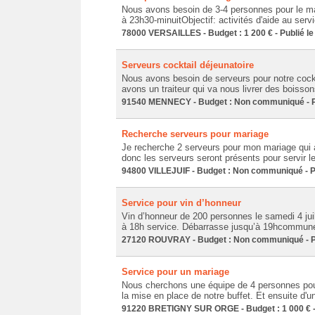
Nous avons besoin de 3-4 personnes pour le mari
à 23h30-minuitObjectif: activités d'aide au servi
78000 VERSAILLES - Budget : 1 200 € - Publié le
Serveurs cocktail déjeunatoire
Nous avons besoin de serveurs pour notre cockt
avons un traiteur qui va nous livrer des boiss
91540 MENNECY - Budget : Non communiqué - Pu
Recherche serveurs pour mariage
Je recherche 2 serveurs pour mon mariage qui aura
donc les serveurs seront présents pour servir le
94800 VILLEJUIF - Budget : Non communiqué - Pu
Service pour vin d’honneur
Vin d’honneur de 200 personnes le samedi 4 juill
à 18h service. Débarrasse jusqu’à 19hcommune
27120 ROUVRAY - Budget : Non communiqué - Pu
Service pour un mariage
Nous cherchons une équipe de 4 personnes pour 
la mise en place de notre buffet. Et ensuite d'u
91220 BRETIGNY SUR ORGE - Budget : 1 000 € - 