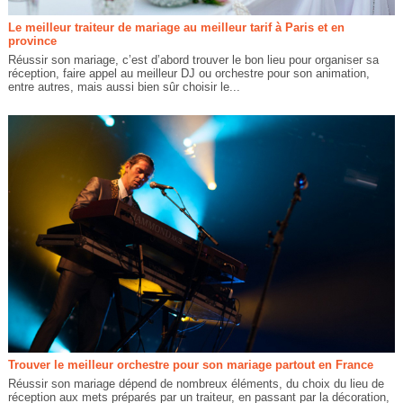
Le meilleur traiteur de mariage au meilleur tarif à Paris et en
province
Réussir son mariage, c’est d’abord trouver le bon lieu pour organiser sa
réception, faire appel au meilleur DJ ou orchestre pour son animation,
entre autres, mais aussi bien sûr choisir le...
Trouver le meilleur orchestre pour son mariage partout en France
Réussir son mariage dépend de nombreux éléments, du choix du lieu de
réception aux mets préparés par un traiteur, en passant par la décoration,