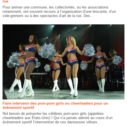
rue
Pour animer une commune, les collectivités, ou les associations
notamment, ont souvent recours à l’organisation d’une brocante, d’un
vide-greniers ou à des spectacles d’art de la rue. Des...
Faire intervenir des pom-pom girls ou cheerleaders pour un
évènement sportif
Nul besoin de présenter les célèbres pom-pom girls (appelées
cheerleaders aux États-Unis) ! Qui n’a jamais admiré au cours d’un
événement sportif l’intervention de ces danseuses vêtues...