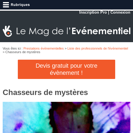
Inscription Pro
|
Connexion
Vous êtes ici :
Prestations évènementielles
>
Liste des professionnels de l'évènementiel
> Chasseurs de mystères
Devis gratuit pour votre
évènement !
Chasseurs de mystères