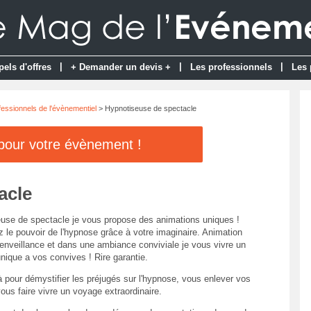
|
|
|
pels d'offres
+ Demander un devis +
Les professionnels
Les 
fessionnels de l'évènementiel
> Hypnotiseuse de spectacle
 pour votre évènement !
acle
use de spectacle je vous propose des animations uniques !
 le pouvoir de l'hypnose grâce à votre imaginaire. Animation
ienveillance et dans une ambiance conviviale je vous vivre un
ique a vos convives ! Rire garantie.
à pour démystifier les préjugés sur l'hypnose, vous enlever vos
ous faire vivre un voyage extraordinaire.