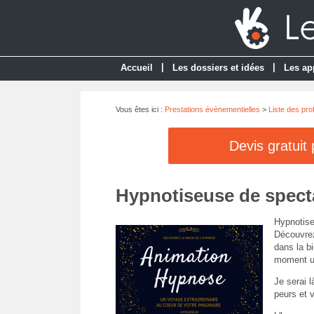
|
|
Accueil
Les dossiers et idées
Les ap
Vous êtes ici :
Prestations évènementielles
>
Liste des pro
Devis gratuit
Hypnotiseuse de spect
Hypnotise
Découvrez
dans la b
moment un
Je serai l
peurs et v