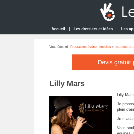
|
|
Accueil
Les dossiers et idées
Les ap
Vous êtes ici :
Prestations évènementielles
>
Liste des pro
Devis gratuit
Lilly Mars
Lilly Mar
Je propos
plein d'an
Je m'adap
Vous souha
équipes, 