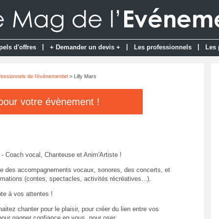
|
|
|
pels d'offres
+ Demander un devis +
Les professionnels
Les 
fessionnels de l'évènementiel
> Lilly Mars
 pour votre évènement !
s - Coach vocal, Chanteuse et Anim'Artiste !
e des accompagnements vocaux, sonores, des concerts, et
imations (contes, spectacles, activités récréatives...).
te à vos attentes !
itez chanter pour le plaisir, pour créer du lien entre vos
pour gagner confiance en vous, pour oser...