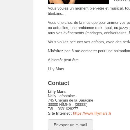
Vous voulez un moment bien-être et musical, to
tibétains...
Vous cherchez de la musique pour animer vos év
ou actuelles, une ambiance rock, soul, ou jazzy p
tous vos évènements (mariages, anniversaires, fê
Vous voulez occuper vos enfants, avec des activi
N'hésitez pas à me contacter pour une animation 
A bientôt peut-être.
Lilly Mars
Contact
Lilly Mars
Nelly Lafontaine
745 Chemin de la Baracine
30000 NÎMES - (30000)
Tél. : 0631628277
Site Internet
:
https://www.lillymars.fr
Envoyer un e-mail