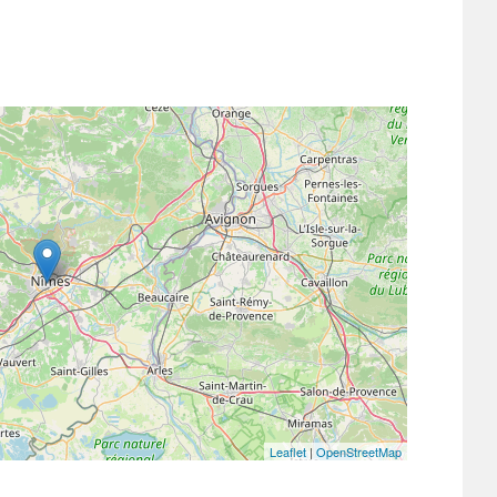
Leaflet
|
OpenStreetMap