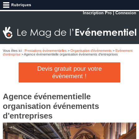
Inscription Pro
|
Connexion
Vous êtes ici :
Prestations évènementielles
>
Organisation d'évènements
>
Evènement
d'entreprise
> Agence événementielle organisation événements d'entreprises
Devis gratuit pour votre
évènement !
Agence événementielle
organisation événements
d'entreprises