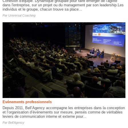
Cohésion d'équipe. Dynamique groupale pour faire émerger de l'agilité
dans l'entreprise, sur un projet ou du management par son leadership.Les
individus et le groupe, chacun trouve sa place...
Par
Universal Coaching
Evénements professionnels
Depuis 2011, Bell’Agency accompagne les entreprises dans la conception
et l’organisation d’événements sur mesure, pensés comme de véritables
leviers de communication interne et externe pour...
Par
Bell'Agency