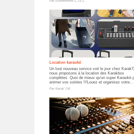
Par
Evenements C.I.E.L.
Location karaoké
Un tout nouveau service voit le jour chez Karak'
nous proposons à la location des Karakbox
complètes. Quoi de mieux qu'un super Karaoké 
animer vos soirées !!!Louez et organisez votre...
Par
Karak' OK