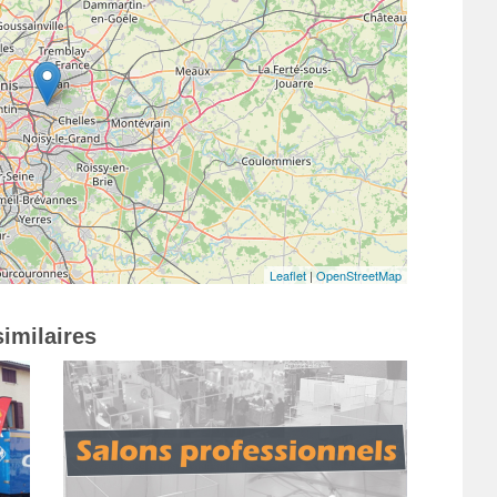
Leaflet
|
OpenStreetMap
imilaires