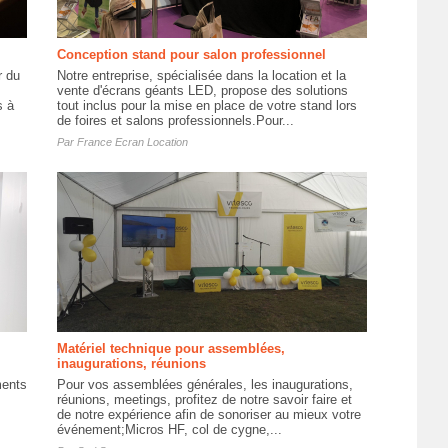
Conception stand pour salon professionnel
r du
Notre entreprise, spécialisée dans la location et la
vente d'écrans géants LED, propose des solutions
s à
tout inclus pour la mise en place de votre stand lors
de foires et salons professionnels.Pour...
Par
France Ecran Location
Matériel technique pour assemblées,
inaugurations, réunions
ments
Pour vos assemblées générales, les inaugurations,
réunions, meetings, profitez de notre savoir faire et
de notre expérience afin de sonoriser au mieux votre
événement;Micros HF, col de cygne,...