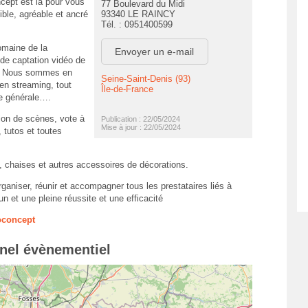
ept est là pour vous
77 Boulevard du Midi
ble, agréable et ancré
93340 LE RAINCY
Tél. : 0951400599
omaine de la
Envoyer un e-mail
, de captation vidéo de
s. Nous sommes en
Seine-Saint-Denis (93)
 en streaming, tout
Île-de-France
e générale….
tion de scènes, vote à
Publication : 22/05/2024
Mise à jour : 22/05/2024
 tutos et toutes
, chaises et autres accessoires de décorations.
ganiser, réunir et accompagner tous les prestataires liés à
un et une pleine réussite et une efficacité
oconcept
nnel évènementiel