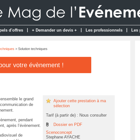
|
|
|
pels d'offres
+ Demander un devis +
Les professionnels
Les 
techniques
> Solution techniques
 pour votre évènement !
ensemble le grand
Ajouter cette prestation à ma
a communication de
sélection
nement.
Tarif (à partir de) : Nous consulter
vènement, pendant
Dossier en PDF
nt, après l’évènement.
Scenoconcept
udiovisuel de
Stephane AYACHE