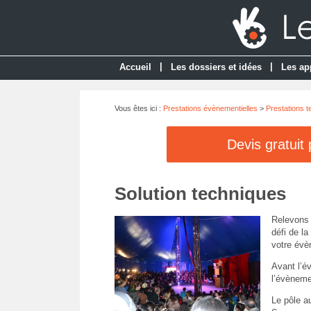
|
|
Accueil
Les dossiers et idées
Les ap
Vous êtes ici :
Prestations évènementielles
>
Prestations 
Devis gratuit
Solution techniques
Relevons 
défi de l
votre évè
Avant l’é
l’évèneme
Le pôle a