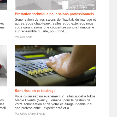
Prestation technique pour salons professionnels
Sonorisation de vos salons de l'habitat, du mariage et
avec
autres;Sous chapiteaux, salles et/ou extérieur, nous
ans
vous garantissons une couverture sonore homogène
sur l'ensemble du site, pour fond...
Par
Sud Sono
Sonorisation et éclairage
Vous organisez un événement ? Faites appel à Nikos
eds
Magie Events (Nancy, Lorraine) pour la gestion de
les
votre sonorisation et de votre éclairage.Ingénieur du
mail
son professionnel, expérimenté et à...
.
Par
Nikos Magie Events