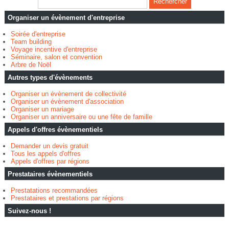
Organiser un évènement d'entreprise
Soirée d'entreprise
Team building
Voyage incentive d'entreprise
Séminaire, salon et convention
Arbre de Noël
Autres types d'évènements
Organiser un évènement de collectivité
Organiser un évènement d'association
Organiser un mariage
Organiser un anniversaire ou une fête de famille
Appels d'offres évènementiels
Demander un devis gratuit
Tous les appels d'offres
Appels d'offres par régions
Prestataires évènementiels
Prestatations recommandées
Prestataires et prestations par régions
Suivez-nous !