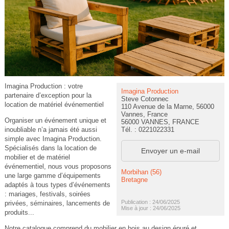
Imagina Production : votre
Imagina Production
partenaire d’exception pour la
Steve Cotonnec
location de matériel événementiel
110 Avenue de la Marne, 56000
Vannes, France
Organiser un événement unique et
56000 VANNES, FRANCE
Tél. : 0221022331
inoubliable n’a jamais été aussi
simple avec Imagina Production.
Spécialisés dans la location de
Envoyer un e-mail
mobilier et de matériel
événementiel, nous vous proposons
Morbihan (56)
une large gamme d’équipements
Bretagne
adaptés à tous types d’événements
: mariages, festivals, soirées
Publication : 24/06/2025
privées, séminaires, lancements de
Mise à jour : 24/06/2025
produits...
Notre catalogue comprend du mobilier en bois au design épuré et