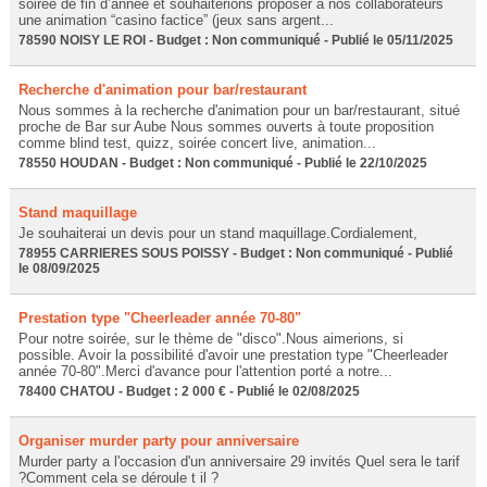
soirée de fin d’année et souhaiterions proposer à nos collaborateurs
une animation “casino factice” (jeux sans argent...
78590 NOISY LE ROI - Budget : Non communiqué - Publié le 05/11/2025
Recherche d'animation pour bar/restaurant
Nous sommes à la recherche d'animation pour un bar/restaurant, situé
proche de Bar sur Aube Nous sommes ouverts à toute proposition
comme blind test, quizz, soirée concert live, animation...
78550 HOUDAN - Budget : Non communiqué - Publié le 22/10/2025
Stand maquillage
Je souhaiterai un devis pour un stand maquillage.Cordialement,
78955 CARRIERES SOUS POISSY - Budget : Non communiqué - Publié
le 08/09/2025
Prestation type "Cheerleader année 70-80"
Pour notre soirée, sur le thème de "disco".Nous aimerions, si
possible. Avoir la possibilité d'avoir une prestation type "Cheerleader
année 70-80".Merci d'avance pour l'attention porté a notre...
78400 CHATOU - Budget : 2 000 € - Publié le 02/08/2025
Organiser murder party pour anniversaire
Murder party a l'occasion d'un anniversaire 29 invités Quel sera le tarif
?Comment cela se déroule t il ?