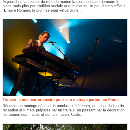
Aujourd’hui, la couleur de robe de mariée la plus populaire demeure le
blanc mais plus par tradition sociale que religieuse.Un peu d’histoireSous
l'Empire Romain, la promise était vêtue d'une...
Trouver le meilleur orchestre pour son mariage partout en France
Réussir son mariage dépend de nombreux éléments, du choix du lieu de
réception aux mets préparés par un traiteur, en passant par la décoration,
les tenues des mariés et son animation. Cette...