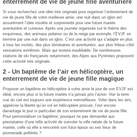
enterrement de vie de jeune fille aventurière
Si vous recherchez une idée très originale pour organiser l’enterrement de
vie de jeune fille de votre meilleure amie, une nuit dans un igloo est
assurément l’idée insolite et surprenante pour une future mariée
aventurière et curieuse. Après une journée organisée sur le thème des
esquimaux, des animaux polaires ou de la neige par exemple, l’EVJF se
termine par une nuit dans un igloo. C’est une activité qui s’adapte en plus
à tous les invités, des plus téméraires et aventuriers, aux plus frileux côté
sensations extrêmes. Mais qui restera inoubliable. De nombreuses
stations de ski françaises notamment, des Alpes aux Pyrénées proposent
cette activité très originale.
2 - Un baptême de l’air en hélicoptère, un
enterrement de vie de jeune fille magique
Proposer un baptême en hélicoptère à votre amie le jour de son EVJF est
idéal, encore plus si la future mariée n’a jamais pris l’avion. Voir la terre
vue du ciel est toujours une expérience merveilleuse. Voler dans les airs,
apprécier la liberté qu’un vol en hélicoptère procure, l’est encore
davantage le jour si particulier de son enterrement de vie de jeune fille.
Pour personnaliser ce baptême, pourquoi ne pas demander aux
prestataires d’une telle activité de survoler la ville natale de la future
mariée, celle où elle a rencontré son futur époux ou ses lieux de
promenade préférés ?