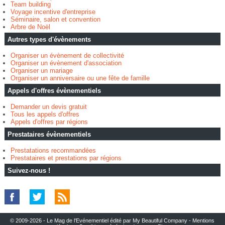
Team building
Voyage incentive d'entreprise
Séminaire, salon et convention
Arbre de Noël
Autres types d'évènements
Organiser un évènement de collectivité
Organiser un évènement d'association
Organiser un mariage
Organiser un anniversaire ou une fête de famille
Appels d'offres évènementiels
Demander un devis gratuit
Tous les appels d'offres
Appels d'offres par régions
Prestataires évènementiels
Prestatations recommandées
Prestataires et prestations par régions
Suivez-nous !
© 2009-2026 - Le Mag de l'Evénementiel édité par My Beautiful Company -
Mentions