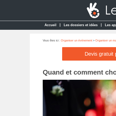
|
|
Accueil
Les dossiers et idées
Les ap
Vous êtes ici :
Organiser un événement
>
Organiser un ma
Devis gratuit
Quand et comment chois