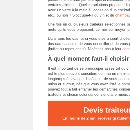
certains aliments. Quelles solutions propose-t-i
avec un verre à la main à l’occasion d’un cocktail
etc., ou non ? S’occupe-t-il du vin et du
champa
Une fois un ou plusieurs traiteurs sélectionnés 
mets qu’ils vous proposent. Le meilleur moyen po
Dans tous les cas, et si vous êtes à court d’idée
des cas capables de vous conseiller et de vous 
(buffet ou repas assis). N’hésitez pas à leur
dema
À quel moment faut-il choisir
Il est important de se préoccuper assez tôt du ch
est le plus souvent considéré comme un minimum. L
longtemps à l’avance. L’idéal est de vous pench
union et surtout, dès que vous avez listé le nom
pouvez tout à fait entamer les démarches conseil
traiteurs et choisir celui qui conviendra le mieux
Devis traiteu
En moins de 2 mn, recevez gratuiteme