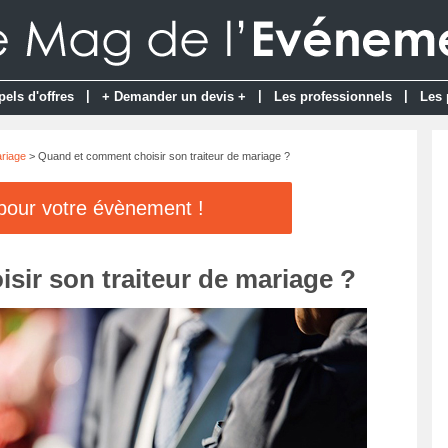
|
|
|
pels d'offres
+ Demander un devis +
Les professionnels
Les 
riage
> Quand et comment choisir son traiteur de mariage ?
 pour votre évènement !
ir son traiteur de mariage ?