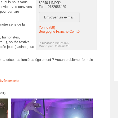
es, puis nous vous
89240 LINDRY
envies, vos convives
Tél. : 0782686429
pour parfaire
Envoyer un e-mail
notre sens de la
Yonne (89)
Bourgogne-Franche-Comté
s, humoristes,
...), soirée festive
Publication : 19/02/2025
Mise à jour : 20/02/2025
irée jeux (casino, jeux
no, la déco, les lumières également ? Aucun problème, formule
M événements
dir)