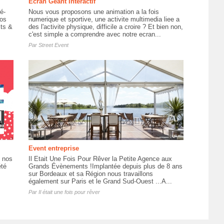
Ecran Géant Interactif
é-
Nous vous proposons une animation a la fois
vos
numerique et sportive, une activite multimedia liee a
its &
des l'activite physique, difficile a croire ? Et bien non,
c'est simple a comprendre avec notre ecran...
Par
Street Event
Event entreprise
e nos
Il Etait Une Fois Pour Rêver la Petite Agence aux
été
Grands Évènements !Implantée depuis plus de 8 ans
sur Bordeaux et sa Région nous travaillons
également sur Paris et le Grand Sud-Ouest ...A...
Par
Il était une fois pour rêver