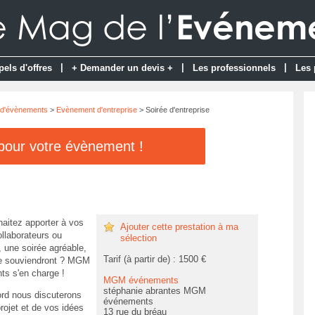
|
|
|
pels d'offres
+ Demander un devis +
Les professionnels
Les 
 d'évènements
>
Evènement d'entreprise
> Soirée d'entreprise
 pour votre évènement !
aitez apporter à vos
Ajouter cette prestation à ma
ollaborateurs ou
sélection
, une soirée agréable,
Tarif (à partir de) : 1500 €
se souviendront ? MGM
s s'en charge !
MGM événements
stéphanie abrantes MGM
ord nous discuterons
événements
rojet et de vos idées
13 rue du bréau