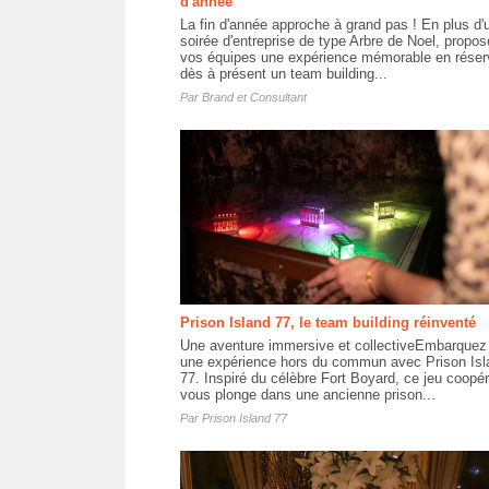
d'année
La fin d'année approche à grand pas ! En plus d'
soirée d'entreprise de type Arbre de Noel, propos
vos équipes une expérience mémorable en réser
dès à présent un team building...
Par
Brand et Consultant
Prison Island 77, le team building réinventé
Une aventure immersive et collectiveEmbarquez
une expérience hors du commun avec Prison Isl
77. Inspiré du célèbre Fort Boyard, ce jeu coopér
vous plonge dans une ancienne prison...
Par
Prison Island 77