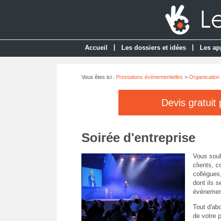
|
|
Accueil
Les dossiers et idées
Les ap
Vous êtes ici :
Prestations évènementielles
>
Organisation
Devis gratuit
Soirée d'entreprise
Vous souh
clients, c
collègues
dont ils 
événement
Tout d'ab
de votre p