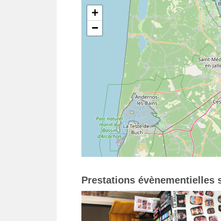
+
−
Prestations évènementielles s