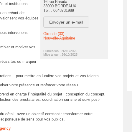
16 rue Barada
és et institutions.
33000 BORDEAUX
Tél. : 0648731989
s en créant des
t valorisent vos équipes
Envoyer un e-mail
ous intervenons
Gironde (33)
Nouvelle-Aquitaine
embler et motiver vos
Publication : 26/10/2025
Mise à jour : 26/10/2025
s réussites ou marquer
ations – pour mettre en lumière vos projets et vos talents.
iser votre présence et renforcer votre réseau.
rend en charge l’intégralité du projet : conception du concept,
ection des prestataires, coordination sur site et suivi post-
 du détail, avec un objectif constant : transformer votre
et porteuse de sens pour vos publics.
Agency