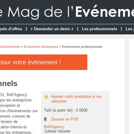
|
|
|
pels d'offres
+ Demander un devis +
Les professionnels
Les 
 d'évènements
>
Evènement d'entreprise
> Evénements professionnels
 pour votre évènement !
nnels
11, Bell’Agency
Ajouter cette prestation à ma
e les entreprises
sélection
onception et
Tarif (à partir de) : 5 000€
ation d’événements sur
pensés comme de
Dossier en PDF
 leviers de
Bell'Agency
tion interne et
Juliette Vannier
ur les entreprises,