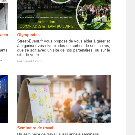
oween
Olympiades
Street-Event.fr vous propose de vous aider à gérer et
à organiser vos olympiades ou sorties de séminaires,
fants
que se soit avec un site de nos partenaires, ou sur le
site de votre...
..
Par
Street Event
Séminaire de travail
Un séminaire de travail aussi appelé séminaire