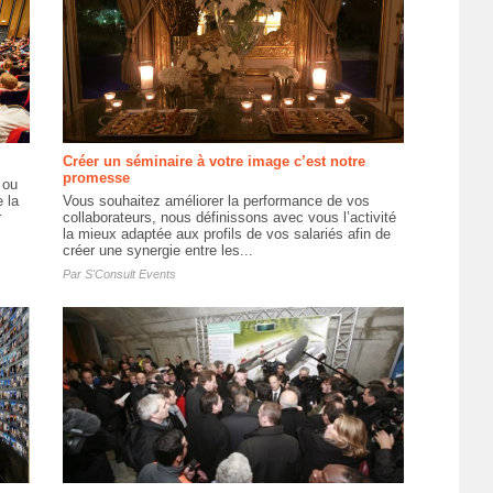
Créer un séminaire à votre image c’est notre
promesse
 ou
 la
Vous souhaitez améliorer la performance de vos
r
collaborateurs, nous définissons avec vous l’activité
la mieux adaptée aux profils de vos salariés afin de
créer une synergie entre les...
Par
S'Consult Events