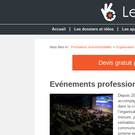
|
|
Accueil
Les dossiers et idées
Les ap
Vous êtes ici :
Prestations évènementielles
>
Organisation
Devis gratuit
Evénements professio
Depuis 20
accompagn
dans la c
l’organis
mesure, 
véritables
communica
externe po