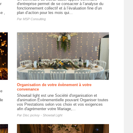
r
d'entreprise permet de se consacrer à l’analyse du
fonctionnement collectif et à l’évaluation fine d’un
e ,
plan d’action pour les mois qui...
Par
MSP Consulting
Organisation de votre évènement à votre
convenance
se
Showtail light est une Société d'organisation et
de
d'animation Évènementielle pouvant Organiser toutes
vos Prestations selon vos choix et vos exigences
afin d'agrémenter votre Mariage,...
Par
Disc jockey - Showtail Light