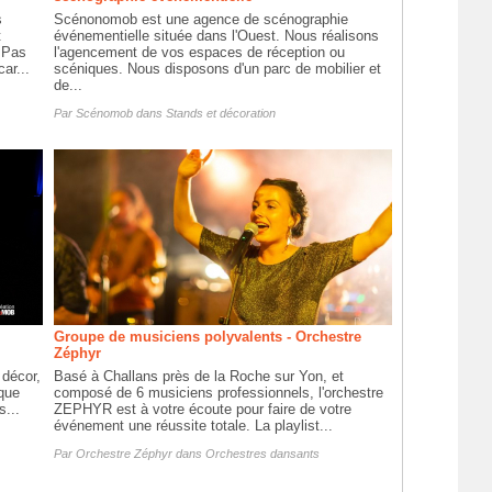
s
Scénonomob est une agence de scénographie
t
événementielle située dans l'Ouest. Nous réalisons
 Pas
l'agencement de vos espaces de réception ou
ar...
scéniques. Nous disposons d'un parc de mobilier et
de...
Par
Scénomob
dans
Stands et décoration
Groupe de musiciens polyvalents - Orchestre
Zéphyr
 décor,
Basé à Challans près de la Roche sur Yon, et
ique
composé de 6 musiciens professionnels, l'orchestre
s...
ZEPHYR est à votre écoute pour faire de votre
événement une réussite totale. La playlist...
Par
Orchestre Zéphyr
dans
Orchestres dansants