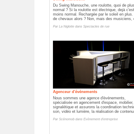
Du Swing Manouche, une roulotte, quoi de plu
normal ? Si la roulotte est électrique, dejà c'es
moins normal. Rechargée par le soleil en plus.
de chevaux alors ? Non, mais des musiciens, c
Par
La Niglotte
dans
Spectacles de rue
Agenceur d'événements
Nous sommes une agence d'événements,
spécialisée en agencement d'espace, mobilier,
signalétique et assurons la coordination techn
son, vidéo et lumière, la réalisation de contenu
Par
Scénomob
dans
Evènement d'entreprise