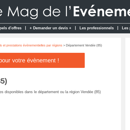
|
|
|
pels d'offres
+ Demander un devis +
Les professionnels
Les 
s et prestations évènementielles par régions
> Département Vendée (85)
 pour votre évènement !
5)
es disponibles dans le département ou la région Vendée (85)