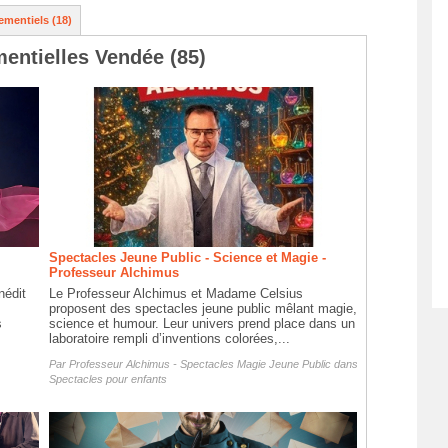
ementiels (18)
mentielles Vendée (85)
Spectacles Jeune Public - Science et Magie -
Professeur Alchimus
nédit
Le Professeur Alchimus et Madame Celsius
proposent des spectacles jeune public mêlant magie,
s
science et humour. Leur univers prend place dans un
laboratoire rempli d’inventions colorées,...
Par
Professeur Alchimus - Spectacles Magie Jeune Public
dans
Spectacles pour enfants