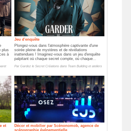
Jeu d'enquête
e
Plongez-vous dans l'atmosphère captivante d'une
e plus
soirée pleine de mystères et de révélations
èces à
inattendues ! Imaginez-vous dans un jeu d'enquête
palpitant où chaque secret compte, où chaque...
aret
Par
Gardez le Secret Créations
dans
Team Building et ateliers
e et
Décor et mobilier par Scénonomob, agence de
scénographie événementielle