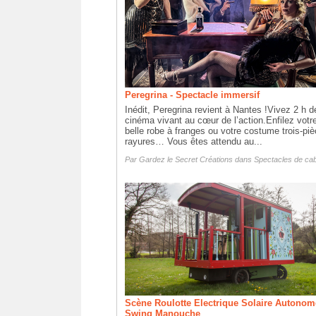
Peregrina - Spectacle immersif
Inédit, Peregrina revient à Nantes !Vivez 2 h d
cinéma vivant au cœur de l’action.Enfilez votr
belle robe à franges ou votre costume trois-pi
rayures… Vous êtes attendu au...
Par
Gardez le Secret Créations
dans
Spectacles de cab
Scène Roulotte Electrique Solaire Autonom
Swing Manouche