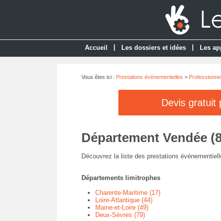
|
|
Accueil
Les dossiers et idées
Les ap
Vous êtes ici :
Prestations évènementielles
>
Professionnel
Devis gratuit
Département Vendée (8
Découvrez la liste des prestations évènementiell
Départements limitrophes
Charente-Maritime (17)
Loire-Atlantique (44)
Maine-et-Loire (49)
Deux-Sèvres (79)