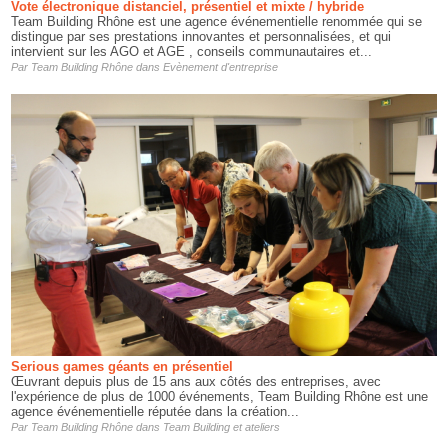
Vote électronique distanciel, présentiel et mixte / hybride
Team Building Rhône est une agence événementielle renommée qui se
distingue par ses prestations innovantes et personnalisées, et qui
intervient sur les AGO et AGE , conseils communautaires et...
Par
Team Building Rhône
dans
Evènement d'entreprise
Serious games géants en présentiel
Œuvrant depuis plus de 15 ans aux côtés des entreprises, avec
l'expérience de plus de 1000 événements, Team Building Rhône est une
agence événementielle réputée dans la création...
Par
Team Building Rhône
dans
Team Building et ateliers