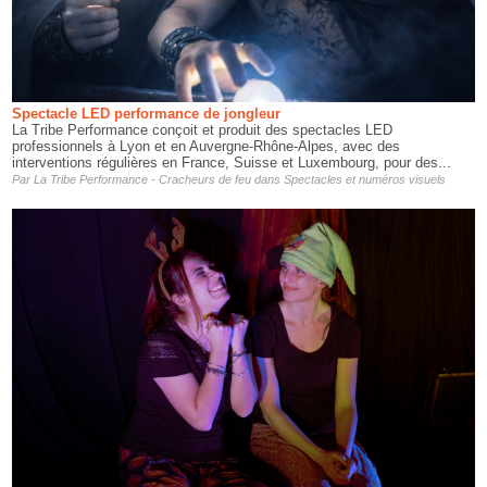
Spectacle LED performance de jongleur
La Tribe Performance conçoit et produit des spectacles LED
professionnels à Lyon et en Auvergne-Rhône-Alpes, avec des
interventions régulières en France, Suisse et Luxembourg, pour des...
Par
La Tribe Performance - Cracheurs de feu
dans
Spectacles et numéros visuels