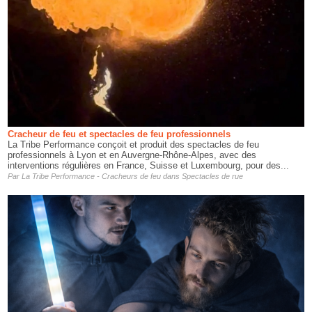
Cracheur de feu et spectacles de feu professionnels
La Tribe Performance conçoit et produit des spectacles de feu
professionnels à Lyon et en Auvergne-Rhône-Alpes, avec des
interventions régulières en France, Suisse et Luxembourg, pour des...
Par
La Tribe Performance - Cracheurs de feu
dans
Spectacles de rue