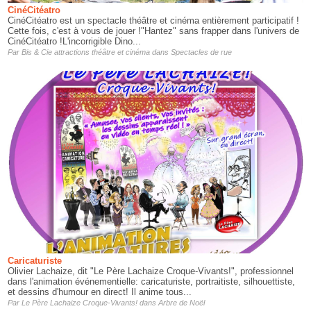
CinéCitéatro
CinéCitéatro est un spectacle théâtre et cinéma entièrement participatif !
Cette fois, c'est à vous de jouer !"Hantez" sans frapper dans l'univers de
CinéCitéatro !L'incorrigible Dino...
Par
Bis & Cie attractions théâtre et cinéma
dans
Spectacles de rue
Caricaturiste
Olivier Lachaize, dit "Le Père Lachaize Croque-Vivants!", professionnel
dans l'animation événementielle: caricaturiste, portraitiste, silhouettiste,
et dessins d'humour en direct! Il anime tous...
Par
Le Père Lachaize Croque-Vivants!
dans
Arbre de Noël