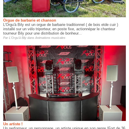
Orgue de barbarie et chanson
L'Orgu'à Bily est un orgue de barbarie traditionnel ( de bois etde cuir )
installé sur un vélo triporteur, en poste fixe, actionnépar le chanteur
tourneur Bily pour une distribution de bonheur...
Par
L'Orgu'à Bily
dans
Animations musicales
Un artiste !
Un performeur, un personnage, un artiste unique en son genre !Fort de 36