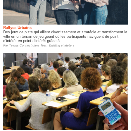
Rallyes Urbains
Des jeux de piste qui allient divertissement et stratégie et transforment la
ville en un terrain de jeu géant où les participants naviguent de point
d’intérêt en point d’intérêt grâce à...
Par
Teams Connect
dans
Team Building et ateliers