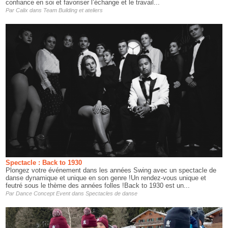
confiance en soi et favoriser l’échange et le travail...
Par
Calix
dans
Team Building et ateliers
Spectacle : Back to 1930
Plongez votre événement dans les années Swing avec un spectacle de
danse dynamique et unique en son genre !Un rendez-vous unique et
feutré sous le thème des années folles !Back to 1930 est un...
Par
Dance Concept Event
dans
Spectacles de danse