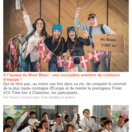
À l’assaut du Mont Blanc : une incroyable aventure de cohésion
d’équipe !
Qui ne rêve pas, au moins une fois dans sa vie, de conquérir le sommet
de la plus haute montagne d'Europe et de mériter le prestigieux Piolet
d’Or ?Une fois à Chamonix, les participants...
Par
Teams Connect
dans
Team Building et ateliers