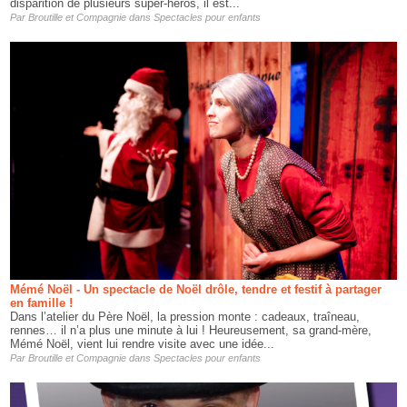
disparition de plusieurs super-héros, il est...
Par
Broutille et Compagnie
dans
Spectacles pour enfants
Mémé Noël - Un spectacle de Noël drôle, tendre et festif à partager
en famille !
Dans l’atelier du Père Noël, la pression monte : cadeaux, traîneau,
rennes… il n’a plus une minute à lui ! Heureusement, sa grand-mère,
Mémé Noël, vient lui rendre visite avec une idée...
Par
Broutille et Compagnie
dans
Spectacles pour enfants