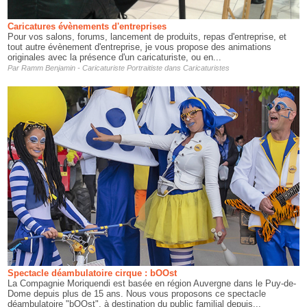
Caricatures évènements d'entreprises
Pour vos salons, forums, lancement de produits, repas d'entreprise, et
tout autre évènement d'entreprise, je vous propose des animations
originales avec la présence d'un caricaturiste, ou en...
Par
Ramm Benjamin - Caricaturiste Portraitiste
dans
Caricaturistes
Spectacle déambulatoire cirque : bOOst
La Compagnie Moriquendi est basée en région Auvergne dans le Puy-de-
Dome depuis plus de 15 ans. Nous vous proposons ce spectacle
déambulatoire "bOOst", à destination du public familial depuis...