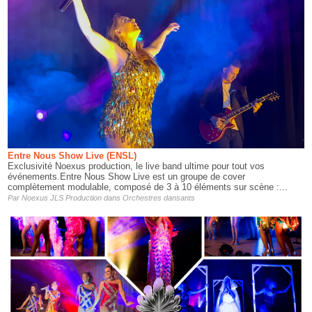
Entre Nous Show Live (ENSL)
Exclusivité Noexus production, le live band ultime pour tout vos
événements.Entre Nous Show Live est un groupe de cover
complètement modulable, composé de 3 à 10 éléments sur scène :...
Par
Noexus JLS Production
dans
Orchestres dansants