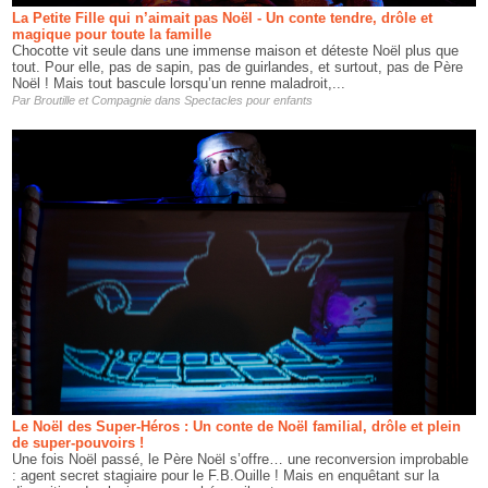
La Petite Fille qui n’aimait pas Noël - Un conte tendre, drôle et
magique pour toute la famille
Chocotte vit seule dans une immense maison et déteste Noël plus que
tout. Pour elle, pas de sapin, pas de guirlandes, et surtout, pas de Père
Noël ! Mais tout bascule lorsqu’un renne maladroit,...
Par
Broutille et Compagnie
dans
Spectacles pour enfants
Le Noël des Super-Héros : Un conte de Noël familial, drôle et plein
de super-pouvoirs !
Une fois Noël passé, le Père Noël s’offre… une reconversion improbable
: agent secret stagiaire pour le F.B.Ouille ! Mais en enquêtant sur la