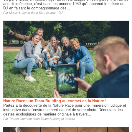
ans d'expérience, c'est dans les années 1980 qu'il apprend le métier de
DJ en faisant le compagnonnage des...
Par
Music & Lights
dans
Disc jockey - DJ
Nature Race : un Team Building au contact de la Nature !
Partez à la découverte de la Nature Race pour une immersion ludique et
instructive dans l'environnement naturel de votre choix. Découvrez les
gestes écologiques de manière originale à travers...
Par
Teams Connect
dans
Team Building et ateliers