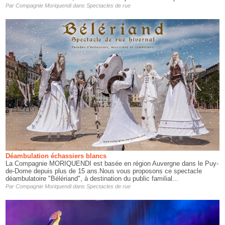
Par
Compagnie Moriquendi
dans
Spectacles de rue
Déambulation échassiers blancs
La Compagnie MORIQUENDI est basée en région Auvergne dans le Puy-
de-Dome depuis plus de 15 ans.Nous vous proposons ce spectacle
déambulatoire "Bélériand", à destination du public familial...
Par
Compagnie Moriquendi
dans
Spectacles de rue